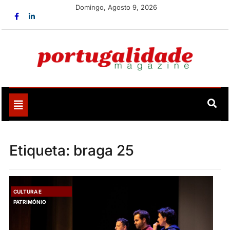
Skip
Domingo, Agosto 9, 2026
to
content
Portugalidade
Uma nova revista para divulgar aquilo que sempre foi
nosso
Toggle
navigation
Etiqueta:
braga 25
CULTURA E
PATRIMÓNIO