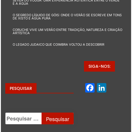
SEVER DO VOUGA: UMA EXPERIÊNCIA AUTÊNTICA ENTRE O VERDE
E A ÁGUA
O SEGREDO LÍQUIDO DE GÓIS: ONDE O VERÃO SE ESCREVE EM TONS
DE XISTO E ÁGUA PURA
CORUCHE VIVE UM VERÃO ENTRE TRADIÇÃO, NATUREZA E CRIAÇÃO
ARTÍSTICA
O LEGADO JUDAICO QUE COIMBRA VOLTOU A DESCOBRIR
SIGA-NOS:
Facebo
Linke
PESQUISAR