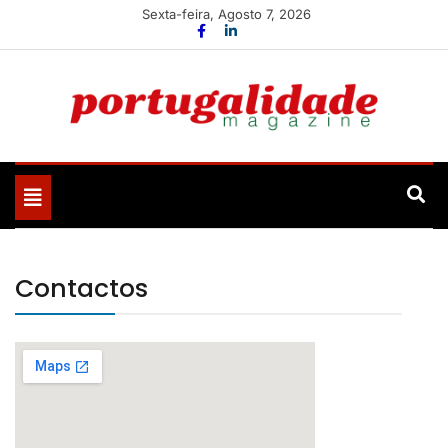
Skip
Sexta-feira, Agosto 7, 2026
to
content
Portugalidade
Uma nova revista para divulgar aquilo que sempre foi
nosso
Toggle
navigation
Contactos