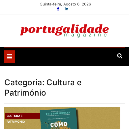
Skip
Quinta-feira, Agosto 6, 2026
to
content
Portugalidade
Uma nova revista para divulgar aquilo que sempre foi
nosso
Toggle
navigation
Categoria:
Cultura e
Património
CULTURA E
PATRIMÓNIO