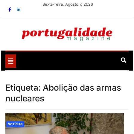
Skip
Sexta-feira, Agosto 7, 2026
to
content
Portugalidade
Uma nova revista para divulgar aquilo que sempre foi
nosso
Toggle
navigation
Etiqueta:
Abolição das armas
nucleares
NOTÍCIAS