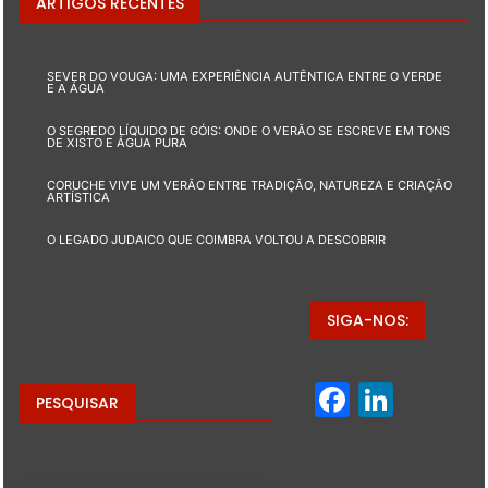
ARTIGOS RECENTES
SEVER DO VOUGA: UMA EXPERIÊNCIA AUTÊNTICA ENTRE O VERDE
E A ÁGUA
O SEGREDO LÍQUIDO DE GÓIS: ONDE O VERÃO SE ESCREVE EM TONS
DE XISTO E ÁGUA PURA
CORUCHE VIVE UM VERÃO ENTRE TRADIÇÃO, NATUREZA E CRIAÇÃO
ARTÍSTICA
O LEGADO JUDAICO QUE COIMBRA VOLTOU A DESCOBRIR
SIGA-NOS:
Facebo
Linke
PESQUISAR