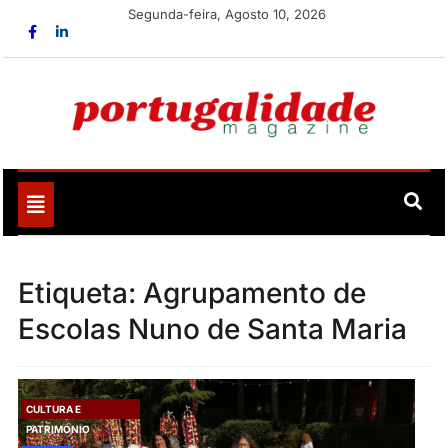
Skip
Segunda-feira, Agosto 10, 2026
to
content
Portugalidade
Uma nova revista para divulgar aquilo que sempre foi
nosso
Toggle
navigation
Etiqueta:
Agrupamento de
Escolas Nuno de Santa Maria
CULTURA E
PATRIMÓNIO