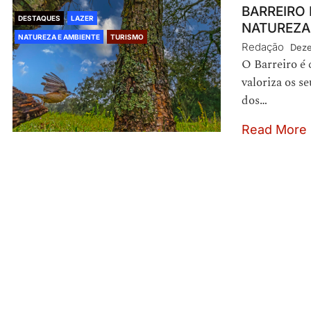
BARREIRO
DESTAQUES
LAZER
NATUREZA
NATUREZA E AMBIENTE
TURISMO
Redação
Deze
O Barreiro é
valoriza os s
dos…
Read More