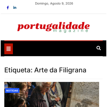
Skip
Domingo, Agosto 9, 2026
to
content
Portugalidade
Uma nova revista para divulgar aquilo que sempre foi
nosso
Toggle
navigation
Etiqueta:
Arte da Filigrana
NOTÍCIAS