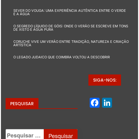
SEVER DO VOUGA: UMA EXPERIÊNCIA AUTÊNTICA ENTRE O VERDE
E A ÁGUA
O SEGREDO LÍQUIDO DE GÓIS: ONDE O VERÃO SE ESCREVE EM TONS
DE XISTO E ÁGUA PURA
CORUCHE VIVE UM VERÃO ENTRE TRADIÇÃO, NATUREZA E CRIAÇÃO
ARTÍSTICA
O LEGADO JUDAICO QUE COIMBRA VOLTOU A DESCOBRIR
SIGA-NOS:
Facebo
Linke
PESQUISAR