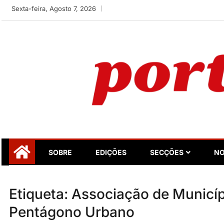
Skip
Sexta-feira, Agosto 7, 2026
to
content
Portugalidade
Uma nova revista para divulgar aquilo que sempre foi nos
SOBRE
EDIÇÕES
SECÇÕES
NO
Etiqueta:
Associação de Municíp
Pentágono Urbano