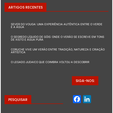
ARTIGOS RECENTES
SEVER DO VOUGA: UMA EXPERIÊNCIA AUTÊNTICA ENTRE O VERDE
E A ÁGUA
O SEGREDO LÍQUIDO DE GÓIS: ONDE O VERÃO SE ESCREVE EM TONS
DE XISTO E ÁGUA PURA
CORUCHE VIVE UM VERÃO ENTRE TRADIÇÃO, NATUREZA E CRIAÇÃO
ARTÍSTICA
O LEGADO JUDAICO QUE COIMBRA VOLTOU A DESCOBRIR
SIGA-NOS:
Facebo
Linke
PESQUISAR