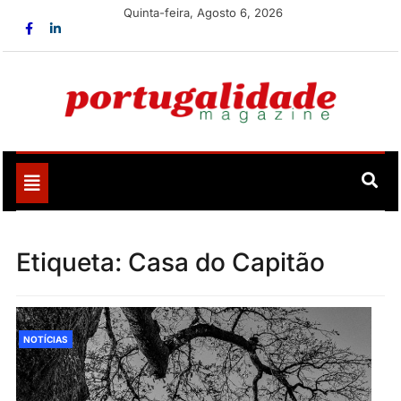
Skip
Quinta-feira, Agosto 6, 2026
to
content
Portugalidade
Uma nova revista para divulgar aquilo que sempre foi
nosso
Toggle
navigation
Etiqueta:
Casa do Capitão
NOTÍCIAS