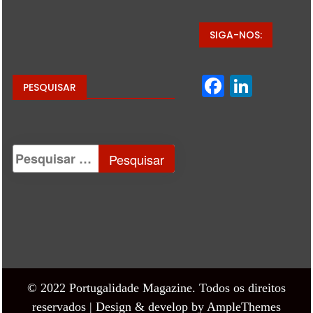
SIGA-NOS:
Facebo
Linke
PESQUISAR
© 2022 Portugalidade Magazine. Todos os direitos
reservados |
Design & develop by AmpleThemes