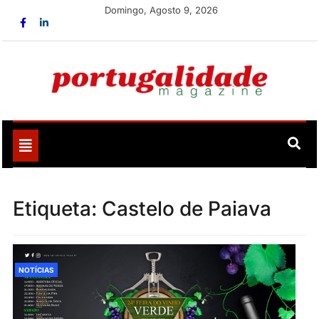
Skip
Domingo, Agosto 9, 2026
to
content
Portugalidade
Uma nova revista para divulgar aquilo que sempre foi
nosso
Toggle
navigation
Etiqueta:
Castelo de Paiava
NOTÍCIAS