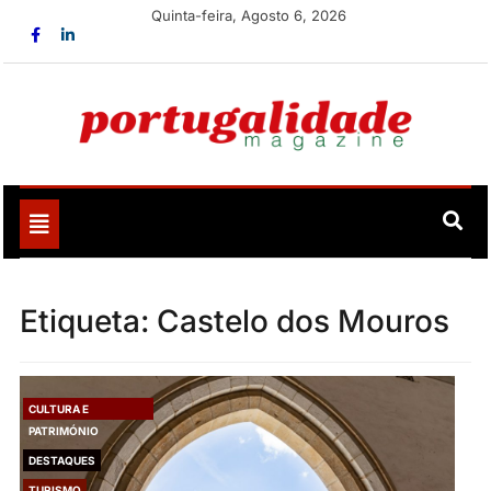
Skip
Quinta-feira, Agosto 6, 2026
to
content
Portugalidade
Uma nova revista para divulgar aquilo que sempre foi
nosso
Toggle
navigation
Etiqueta:
Castelo dos Mouros
CULTURA E
PATRIMÓNIO
DESTAQUES
TURISMO