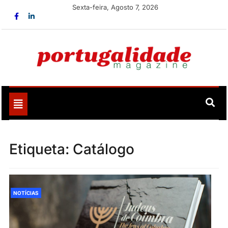
Skip
Sexta-feira, Agosto 7, 2026
to
content
Portugalidade
Uma nova revista para divulgar aquilo que sempre foi
nosso
Toggle
navigation
Etiqueta:
Catálogo
NOTÍCIAS