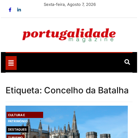
Skip
Sexta-feira, Agosto 7, 2026
to
content
Portugalidade
Uma nova revista para divulgar aquilo que sempre foi
nosso
Toggle
navigation
Etiqueta:
Concelho da Batalha
CULTURA E
PATRIMÓNIO
DESTAQUES
TURISMO