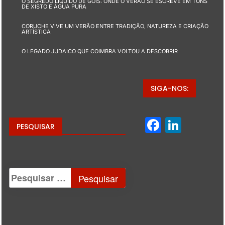
O SEGREDO LÍQUIDO DE GÓIS: ONDE O VERÃO SE ESCREVE EM TONS
DE XISTO E ÁGUA PURA
CORUCHE VIVE UM VERÃO ENTRE TRADIÇÃO, NATUREZA E CRIAÇÃO
ARTÍSTICA
O LEGADO JUDAICO QUE COIMBRA VOLTOU A DESCOBRIR
SIGA-NOS:
Facebo
Linke
PESQUISAR