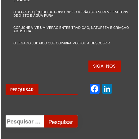
E A ÁGUA
O SEGREDO LÍQUIDO DE GÓIS: ONDE O VERÃO SE ESCREVE EM TONS
DE XISTO E ÁGUA PURA
CORUCHE VIVE UM VERÃO ENTRE TRADIÇÃO, NATUREZA E CRIAÇÃO
ARTÍSTICA
O LEGADO JUDAICO QUE COIMBRA VOLTOU A DESCOBRIR
SIGA-NOS:
Facebo
Linke
PESQUISAR