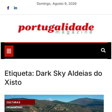
Skip
Domingo, Agosto 9, 2026
to
content
Portugalidade
Uma nova revista para divulgar aquilo que sempre foi
nosso
Toggle
navigation
Etiqueta:
Dark Sky Aldeias do
Xisto
CULTURA E
PATRIMÓNIO