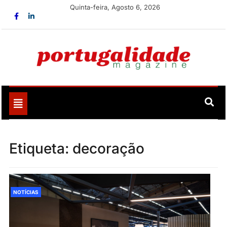
Skip
Quinta-feira, Agosto 6, 2026
to
content
Portugalidade
Uma nova revista para divulgar aquilo que sempre foi
nosso
Toggle
navigation
Etiqueta:
decoração
NOTÍCIAS