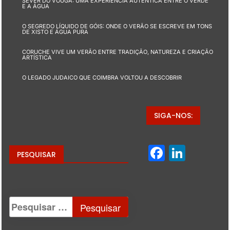
SEVER DO VOUGA: UMA EXPERIÊNCIA AUTÊNTICA ENTRE O VERDE
E A ÁGUA
O SEGREDO LÍQUIDO DE GÓIS: ONDE O VERÃO SE ESCREVE EM TONS
DE XISTO E ÁGUA PURA
CORUCHE VIVE UM VERÃO ENTRE TRADIÇÃO, NATUREZA E CRIAÇÃO
ARTÍSTICA
O LEGADO JUDAICO QUE COIMBRA VOLTOU A DESCOBRIR
SIGA-NOS:
Facebo
Linke
PESQUISAR