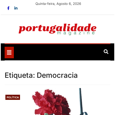
Skip
Quinta-feira, Agosto 6, 2026
to
content
Portugalidade
Uma nova revista para divulgar aquilo que sempre foi
nosso
Toggle
navigation
Etiqueta:
Democracia
POLÍTICA