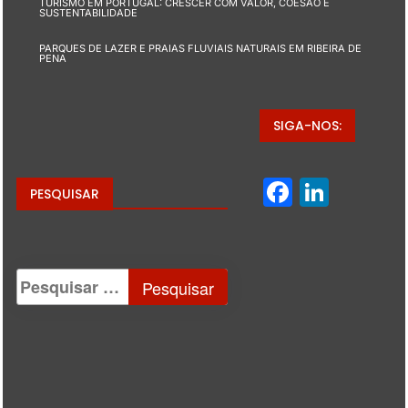
TURISMO EM PORTUGAL: CRESCER COM VALOR, COESÃO E
SUSTENTABILIDADE
PARQUES DE LAZER E PRAIAS FLUVIAIS NATURAIS EM RIBEIRA DE
PENA
SIGA-NOS:
Facebo
Linke
PESQUISAR