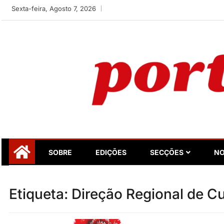
Skip
Sexta-feira, Agosto 7, 2026
to
content
Portugalidade
Uma nova revista para divulgar aquilo que sempre foi nos
SOBRE
EDIÇÕES
SECÇÕES
NO
Etiqueta:
Direção Regional de Cu