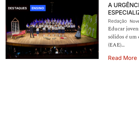
A URGÊNCI
DESTAQUES
ENSINO
ESPECIAL
Redação
Nove
Educar jovens
sólidos é um 
(EAE)…
Read More