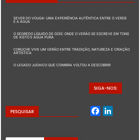
SEVER DO VOUGA: UMA EXPERIÊNCIA AUTÊNTICA ENTRE O VERDE
E A ÁGUA
O SEGREDO LÍQUIDO DE GÓIS: ONDE O VERÃO SE ESCREVE EM TONS
DE XISTO E ÁGUA PURA
CORUCHE VIVE UM VERÃO ENTRE TRADIÇÃO, NATUREZA E CRIAÇÃO
ARTÍSTICA
O LEGADO JUDAICO QUE COIMBRA VOLTOU A DESCOBRIR
SIGA-NOS:
Facebo
Linke
PESQUISAR