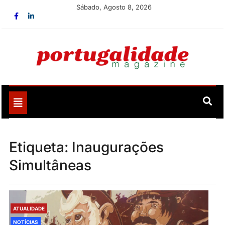
Skip
Sábado, Agosto 8, 2026
to
content
Portugalidade
Uma nova revista para divulgar aquilo que sempre foi
nosso
Toggle
navigation
Etiqueta:
Inaugurações
Simultâneas
ATUALIDADE
NOTÍCIAS