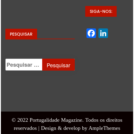
SIGA-NOS:
Facebo
Linke
PESQUISAR
© 2022 Portugalidade Magazine. Todos os direitos
reservados |
Design & develop by AmpleThemes