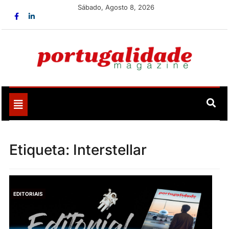
Skip
Sábado, Agosto 8, 2026
to
content
Portugalidade
Uma nova revista para divulgar aquilo que sempre foi
nosso
Toggle
navigation
Etiqueta:
Interstellar
EDITORIAIS