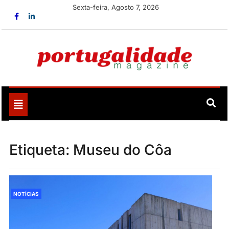
Skip
Sexta-feira, Agosto 7, 2026
to
content
Portugalidade
Uma nova revista para divulgar aquilo que sempre foi
nosso
Toggle
navigation
Etiqueta:
Museu do Côa
NOTÍCIAS