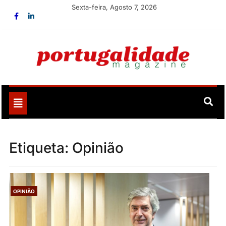
Skip
Sexta-feira, Agosto 7, 2026
to
content
Portugalidade
Uma nova revista para divulgar aquilo que sempre foi
nosso
Toggle
navigation
Etiqueta:
Opinião
OPINIÃO