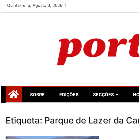
Skip
Quinta-feira, Agosto 6, 2026
to
content
Portugalidade
Uma nova revista para divulgar aquilo que sempre foi nos
SOBRE
EDIÇÕES
SECÇÕES
NO
Etiqueta:
Parque de Lazer da C