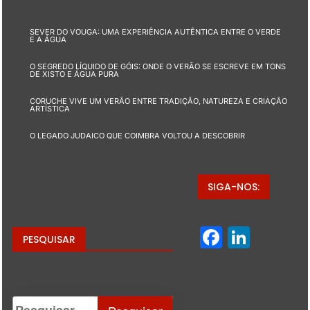
SEVER DO VOUGA: UMA EXPERIÊNCIA AUTÊNTICA ENTRE O VERDE
E A ÁGUA
O SEGREDO LÍQUIDO DE GÓIS: ONDE O VERÃO SE ESCREVE EM TONS
DE XISTO E ÁGUA PURA
CORUCHE VIVE UM VERÃO ENTRE TRADIÇÃO, NATUREZA E CRIAÇÃO
ARTÍSTICA
O LEGADO JUDAICO QUE COIMBRA VOLTOU A DESCOBRIR
SIGA-NOS:
Facebo
Linke
PESQUISAR