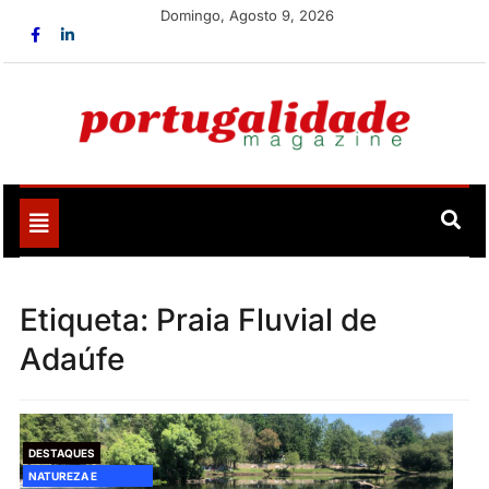
Skip
Domingo, Agosto 9, 2026
to
content
Portugalidade
Uma nova revista para divulgar aquilo que sempre foi
nosso
Toggle
navigation
Etiqueta:
Praia Fluvial de
Adaúfe
DESTAQUES
NATUREZA E