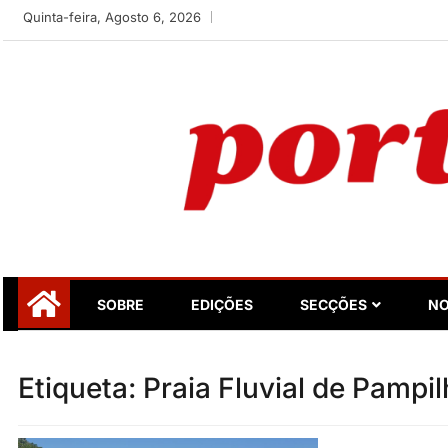
Skip
Quinta-feira, Agosto 6, 2026
to
content
Portugalidade
Uma nova revista para divulgar aquilo que sempre foi nos
SOBRE
EDIÇÕES
SECÇÕES
NO
Etiqueta:
Praia Fluvial de Pampi