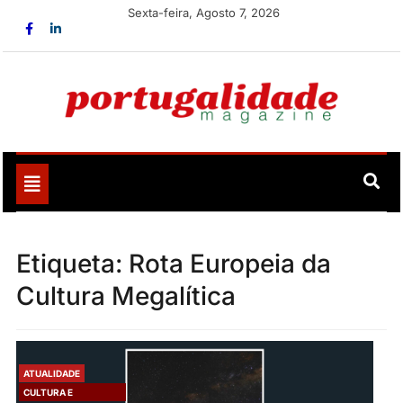
Skip
Sexta-feira, Agosto 7, 2026
to
content
Portugalidade
Uma nova revista para divulgar aquilo que sempre foi
nosso
Toggle
navigation
Etiqueta:
Rota Europeia da
Cultura Megalítica
ATUALIDADE
CULTURA E