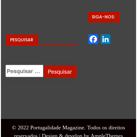
SIGA-NOS:
Facebo
Linke
PESQUISAR
© 2022 Portugalidade Magazine. Todos os direitos
reservados |
Design & develop by AmpleThemes