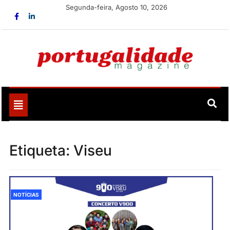
Skip
Segunda-feira, Agosto 10, 2026
to
content
Portugalidade
Uma nova revista para divulgar aquilo que sempre foi
nosso
Toggle
navigation
Etiqueta:
Viseu
NOTÍCIAS