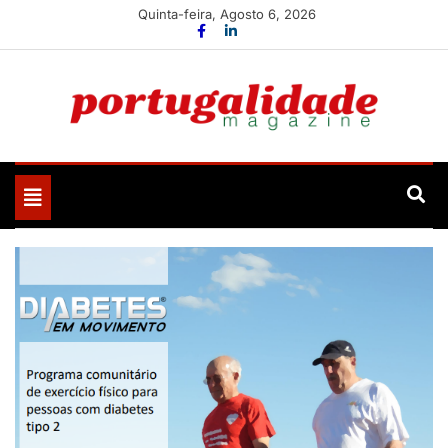
Skip
Quinta-feira, Agosto 6, 2026
to
content
Portugalidade
Uma nova revista para divulgar aquilo que sempre foi
nosso
Toggle
navigation