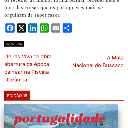
os receber da melhor forma. Afinal, receber bem é
uma das coisas que os portugueses mais se
orgulham de saber fazer.
Facebook
X
LinkedIn
WhatsApp
Email
Share
EDITORIAIS
Oeiras Viva celebra
A Mata
abertura da época
Nacional do Bussaco
balnear na Piscina
Oceânica
EDIÇÃO 18