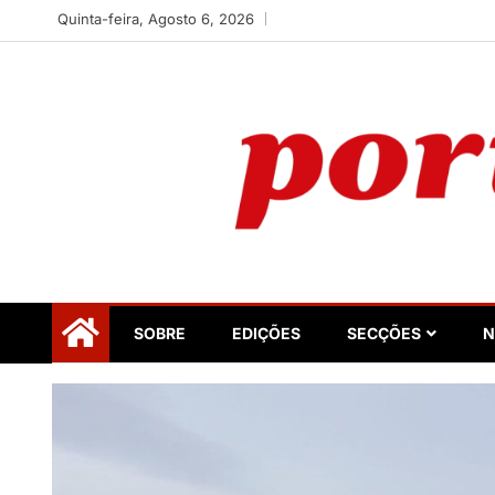
Skip
Quinta-feira, Agosto 6, 2026
to
content
Portugalidade
Uma nova revista para divulgar aquilo que sempre foi 
SOBRE
EDIÇÕES
SECÇÕES
N