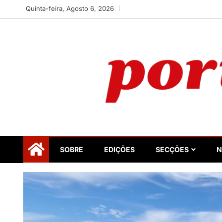
Skip
Quinta-feira, Agosto 6, 2026
to
content
Portugalidade
Uma nova revista para divulgar aquilo que sempre foi 
SOBRE
EDIÇÕES
SECÇÕES
N