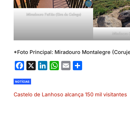
Miradouro Fafião (Eira da Galega)
Miadouro C
*Foto Principal: Miradouro Montalegre (Coruje
Facebook
X
LinkedIn
WhatsApp
Email
Share
NOTÍCIAS
Castelo de Lanhoso alcança 150 mil visitantes