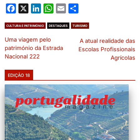
Facebook
X
LinkedIn
WhatsApp
Email
Share
CULTURA E PATRIMÓNIO
DESTAQUES
TURISMO
Uma viagem pelo
A atual realidade das
património da Estrada
Escolas Profissionais
Nacional 222
Agrícolas
EDIÇÃO 18