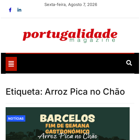
Skip
Sexta-feira, Agosto 7, 2026
to
content
Portugalidade
Uma nova revista para divulgar aquilo que sempre foi
nosso
Toggle
navigation
Etiqueta:
Arroz Pica no Chão
NOTÍCIAS