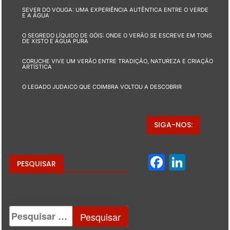
SEVER DO VOUGA: UMA EXPERIÊNCIA AUTÊNTICA ENTRE O VERDE
E A ÁGUA
O SEGREDO LÍQUIDO DE GÓIS: ONDE O VERÃO SE ESCREVE EM TONS
DE XISTO E ÁGUA PURA
CORUCHE VIVE UM VERÃO ENTRE TRADIÇÃO, NATUREZA E CRIAÇÃO
ARTÍSTICA
O LEGADO JUDAICO QUE COIMBRA VOLTOU A DESCOBRIR
SIGA-NOS:
Facebo
Linke
PESQUISAR