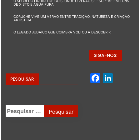
O SEGREDO LÍQUIDO DE GÓIS: ONDE O VERÃO SE ESCREVE EM TONS
DE XISTO E ÁGUA PURA
CORUCHE VIVE UM VERÃO ENTRE TRADIÇÃO, NATUREZA E CRIAÇÃO
ARTÍSTICA
O LEGADO JUDAICO QUE COIMBRA VOLTOU A DESCOBRIR
SIGA-NOS:
Facebo
Linke
PESQUISAR