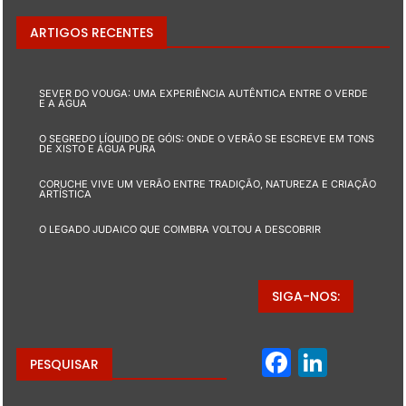
ARTIGOS RECENTES
SEVER DO VOUGA: UMA EXPERIÊNCIA AUTÊNTICA ENTRE O VERDE
E A ÁGUA
O SEGREDO LÍQUIDO DE GÓIS: ONDE O VERÃO SE ESCREVE EM TONS
DE XISTO E ÁGUA PURA
CORUCHE VIVE UM VERÃO ENTRE TRADIÇÃO, NATUREZA E CRIAÇÃO
ARTÍSTICA
O LEGADO JUDAICO QUE COIMBRA VOLTOU A DESCOBRIR
SIGA-NOS:
Facebo
Linke
PESQUISAR