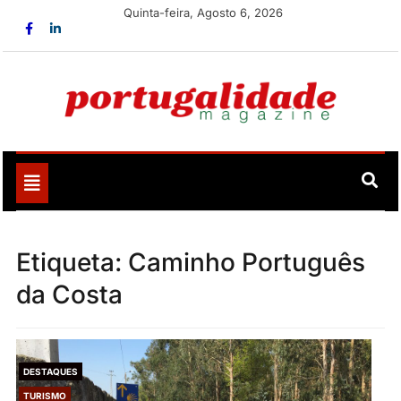
Skip
Quinta-feira, Agosto 6, 2026
to
content
Portugalidade
Uma nova revista para divulgar aquilo que sempre foi
nosso
Toggle
navigation
Etiqueta:
Caminho Português
da Costa
DESTAQUES
TURISMO