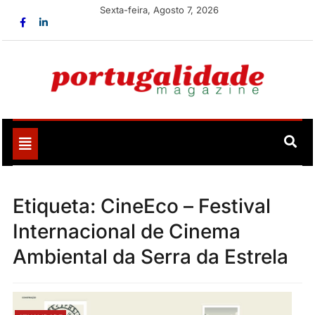
Skip
Sexta-feira, Agosto 7, 2026
to
content
Portugalidade
Uma nova revista para divulgar aquilo que sempre foi
nosso
Toggle
navigation
Etiqueta:
CineEco – Festival
Internacional de Cinema
Ambiental da Serra da Estrela