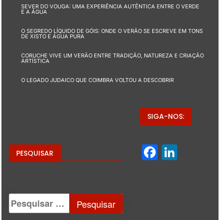
SEVER DO VOUGA: UMA EXPERIÊNCIA AUTÊNTICA ENTRE O VERDE
E A ÁGUA
O SEGREDO LÍQUIDO DE GÓIS: ONDE O VERÃO SE ESCREVE EM TONS
DE XISTO E ÁGUA PURA
CORUCHE VIVE UM VERÃO ENTRE TRADIÇÃO, NATUREZA E CRIAÇÃO
ARTÍSTICA
O LEGADO JUDAICO QUE COIMBRA VOLTOU A DESCOBRIR
SIGA-NOS:
Facebo
Linke
PESQUISAR