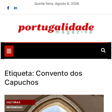
Skip
Quinta-feira, Agosto 6, 2026
to
content
Portugalidade
Uma nova revista para divulgar aquilo que sempre foi
nosso
Toggle
navigation
Etiqueta:
Convento dos
Capuchos
CULTURA E
PATRIMÓNIO