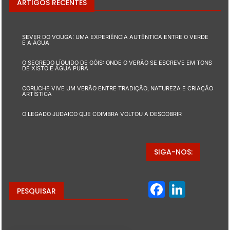
ARTIGOS RECENTES
SEVER DO VOUGA: UMA EXPERIÊNCIA AUTÊNTICA ENTRE O VERDE
E A ÁGUA
O SEGREDO LÍQUIDO DE GÓIS: ONDE O VERÃO SE ESCREVE EM TONS
DE XISTO E ÁGUA PURA
CORUCHE VIVE UM VERÃO ENTRE TRADIÇÃO, NATUREZA E CRIAÇÃO
ARTÍSTICA
O LEGADO JUDAICO QUE COIMBRA VOLTOU A DESCOBRIR
SIGA-NOS:
Facebo
Linke
PESQUISAR