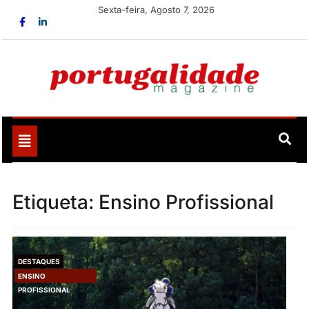
Skip
Sexta-feira, Agosto 7, 2026
to
content
Portugalidade
Uma nova revista para divulgar aquilo que sempre foi
nosso
Toggle
navigation
Etiqueta:
Ensino Profissional
DESTAQUES
ENSINO
PROFISSIONAL