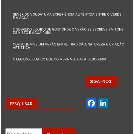
SEVER DO VOUGA: UMA EXPERIÊNCIA AUTÊNTICA ENTRE O VERDE
E A ÁGUA
O SEGREDO LÍQUIDO DE GÓIS: ONDE O VERÃO SE ESCREVE EM TONS
DE XISTO E ÁGUA PURA
CORUCHE VIVE UM VERÃO ENTRE TRADIÇÃO, NATUREZA E CRIAÇÃO
ARTÍSTICA
O LEGADO JUDAICO QUE COIMBRA VOLTOU A DESCOBRIR
SIGA-NOS:
Facebo
Linke
PESQUISAR