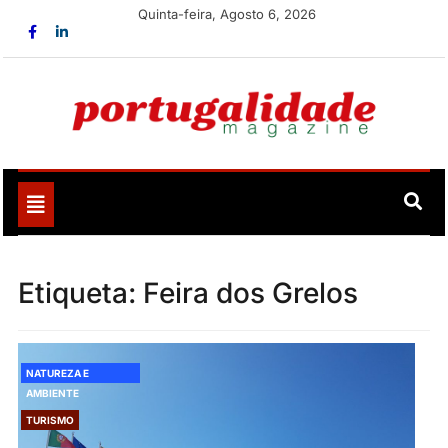
Skip
Quinta-feira, Agosto 6, 2026
to
content
Portugalidade
Uma nova revista para divulgar aquilo que sempre foi
nosso
Toggle
navigation
Etiqueta:
Feira dos Grelos
NATUREZA E
AMBIENTE
TURISMO