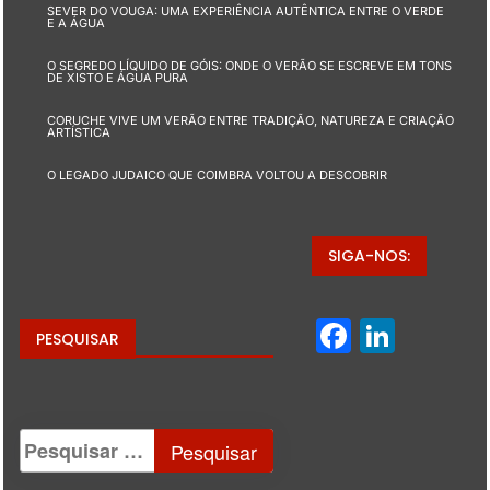
SEVER DO VOUGA: UMA EXPERIÊNCIA AUTÊNTICA ENTRE O VERDE
E A ÁGUA
O SEGREDO LÍQUIDO DE GÓIS: ONDE O VERÃO SE ESCREVE EM TONS
DE XISTO E ÁGUA PURA
CORUCHE VIVE UM VERÃO ENTRE TRADIÇÃO, NATUREZA E CRIAÇÃO
ARTÍSTICA
O LEGADO JUDAICO QUE COIMBRA VOLTOU A DESCOBRIR
SIGA-NOS:
Facebo
Linke
PESQUISAR