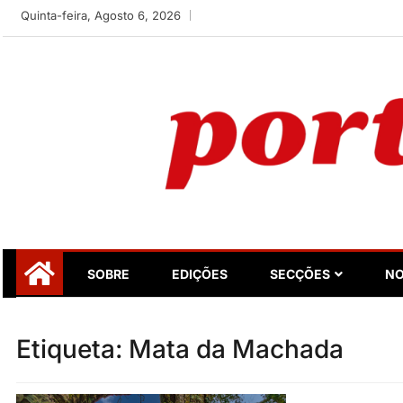
Skip
Quinta-feira, Agosto 6, 2026
to
content
Portugalidade
Uma nova revista para divulgar aquilo que sempre foi nos
SOBRE
EDIÇÕES
SECÇÕES
NO
Etiqueta:
Mata da Machada