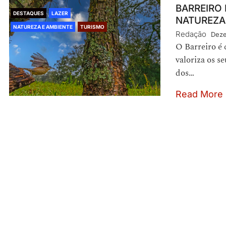
BARREIRO
DESTAQUES
LAZER
NATUREZA
NATUREZA E AMBIENTE
TURISMO
Redação
Deze
O Barreiro é
valoriza os s
dos…
Read More