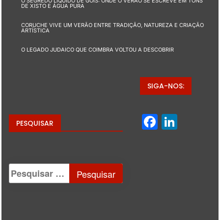
O SEGREDO LÍQUIDO DE GÓIS: ONDE O VERÃO SE ESCREVE EM TONS
DE XISTO E ÁGUA PURA
CORUCHE VIVE UM VERÃO ENTRE TRADIÇÃO, NATUREZA E CRIAÇÃO
ARTÍSTICA
O LEGADO JUDAICO QUE COIMBRA VOLTOU A DESCOBRIR
SIGA-NOS:
Facebo
Linke
PESQUISAR