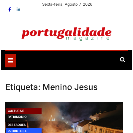
Skip
Sexta-feira, Agosto 7, 2026
to
content
Portugalidade
Uma nova revista para divulgar aquilo que sempre foi
nosso
Toggle
navigation
Etiqueta:
Menino Jesus
CULTURA E
PATRIMÓNIO
DESTAQUES
PRODUTOS E