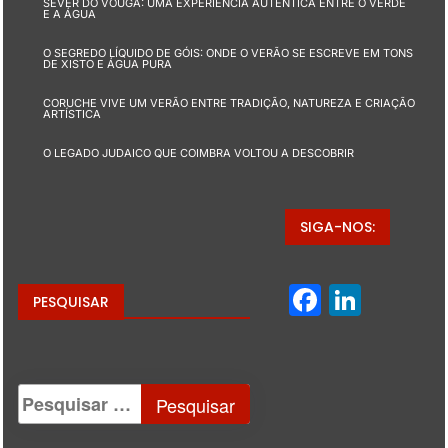
SEVER DO VOUGA: UMA EXPERIÊNCIA AUTÊNTICA ENTRE O VERDE
E A ÁGUA
O SEGREDO LÍQUIDO DE GÓIS: ONDE O VERÃO SE ESCREVE EM TONS
DE XISTO E ÁGUA PURA
CORUCHE VIVE UM VERÃO ENTRE TRADIÇÃO, NATUREZA E CRIAÇÃO
ARTÍSTICA
O LEGADO JUDAICO QUE COIMBRA VOLTOU A DESCOBRIR
SIGA-NOS:
Facebo
Linke
PESQUISAR