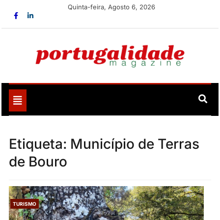
Skip
Quinta-feira, Agosto 6, 2026
to
content
Portugalidade
Uma nova revista para divulgar aquilo que sempre foi
nosso
Toggle
navigation
Etiqueta:
Município de Terras
de Bouro
TURISMO