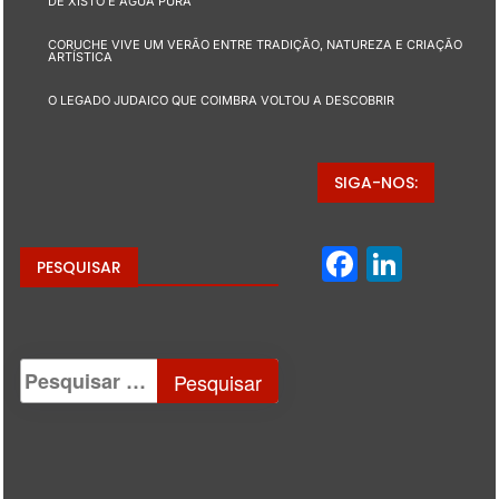
DE XISTO E ÁGUA PURA
CORUCHE VIVE UM VERÃO ENTRE TRADIÇÃO, NATUREZA E CRIAÇÃO
ARTÍSTICA
O LEGADO JUDAICO QUE COIMBRA VOLTOU A DESCOBRIR
SIGA-NOS:
Facebo
Linke
PESQUISAR