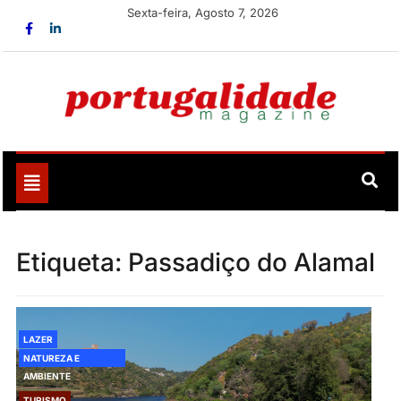
Skip
Sexta-feira, Agosto 7, 2026
to
content
Portugalidade
Uma nova revista para divulgar aquilo que sempre foi
nosso
Toggle
navigation
Etiqueta:
Passadiço do Alamal
LAZER
NATUREZA E
AMBIENTE
TURISMO