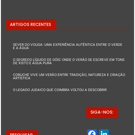
ARTIGOS RECENTES
SEVER DO VOUGA: UMA EXPERIÊNCIA AUTÊNTICA ENTRE O VERDE
E A ÁGUA
O SEGREDO LÍQUIDO DE GÓIS: ONDE O VERÃO SE ESCREVE EM TONS
DE XISTO E ÁGUA PURA
CORUCHE VIVE UM VERÃO ENTRE TRADIÇÃO, NATUREZA E CRIAÇÃO
ARTÍSTICA
O LEGADO JUDAICO QUE COIMBRA VOLTOU A DESCOBRIR
SIGA-NOS:
Facebo
Linke
PESQUISAR